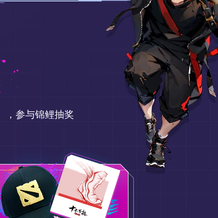
），参与锦鲤抽奖