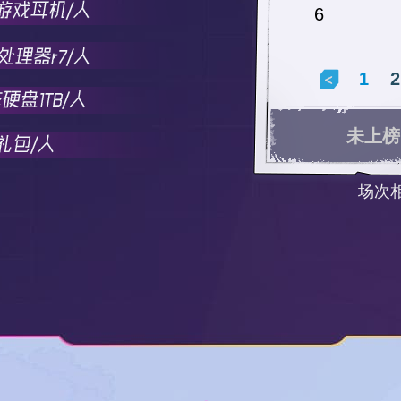
6
1
2
未上榜
场次相