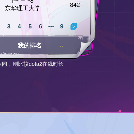
P******8
842
东华理工大学
3
4
5
6
9
我的排名
--
同，则比较dota2在线时长