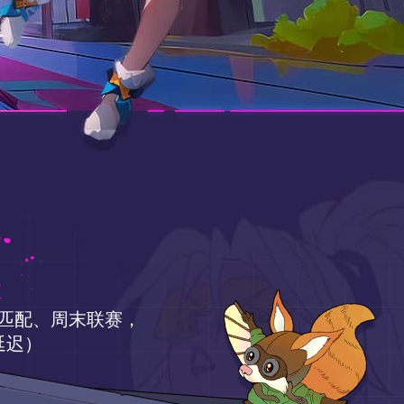
通匹配、周末联赛，
延迟）