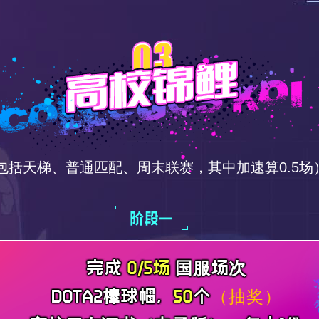
包括天梯、普通匹配、周末联赛，其中加速算0.5场
完成
0/5场
国服场次
DOTA2棒球帽，
50
个
（抽奖）