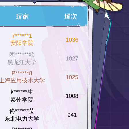
7******1
1036
安阳学院
闭******歌
1027
黑龙江大学
P******8
1025
上海应用技术大学
k******生
1008
泰州学院
佟******莹
941
东北电力大学