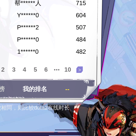
帮******人
715
Y******0
604
P******2
507
P******0
484
1******0
482
2
3
4
5
6
10
榜
我的排名
--
相同，则比较dota2在线时长